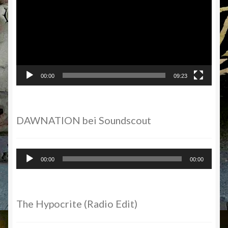
00:00
09:23
DAWNATION bei Soundscout
Audio-
00:00
00:00
Player
The Hypocrite (Radio Edit)