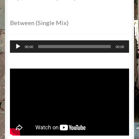
Between (Single Mix)
Audio-
00:00
00:00
Player