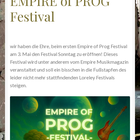
EMPIRE of PROG
Festival
Kontakt
Mein Konto
Rezensionen
wir haben die Ehre, beim ersten Empire of Prog Festival
am 3. Mai den Festival Sonntag zu eröffnen! Dieses
Shop
Festival wird unter anderem vom Empire Musikmagazin
veranstaltet und soll ein bisschen in die Fußstapfen des
Warenkorb
leider nicht mehr stattfindenden Loreley Festivals
steigen.