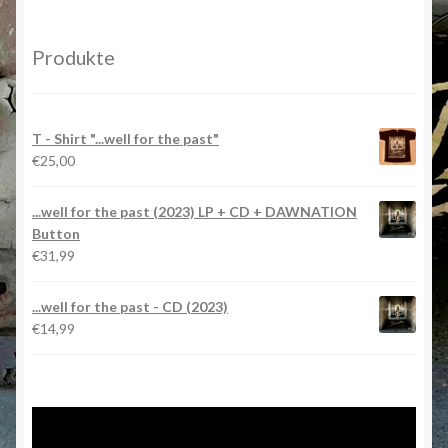
Produkte
T - Shirt "...well for the past"
€
25,00
...well for the past (2023) LP + CD + DAWNATION
Button
€
31,99
...well for the past - CD (2023)
€
14,99