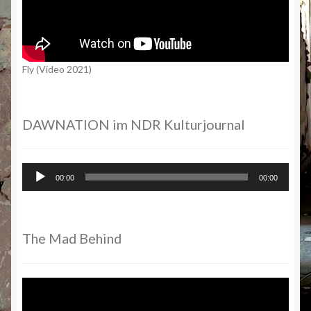
Fly (Video 2021)
DAWNATION im NDR Kulturjournal
Audio-
00:00
00:00
Player
The Mad Behind
Video-
Player