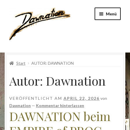
Zur
Zum
Menü
Navigation
Inhalt
springen
springen
Start
Start
AUTOR: DAWNATION
Band
Autor:
Dawnation
DataExperts
Geschichte
VERÖFFENTLICHT AM
APRIL 22, 2026
von
Dawnation
—
Kommentar hinterlassen
Impressum
DAWNATION beim
Kasse