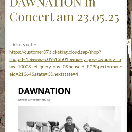
DAWNATION in
Concert am 23.05.25
Tickets unter :
https://customer07.ticketing.cloud.sap/shop?
shopid=15&wes=c09a13b015&query_pos=0&query_ro
ws=1000&set_query_pos=0&houseid=809&performanc
eid=21364&state=3&nextstate=4