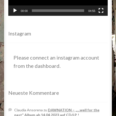
00:00
04:55
Instagram
Please connect an instagram account
from the dashboard.
Neueste Kommentare
Claudia Ansorena
zu
DAWNATION – „…well for the
past“ Album ab 14.04.2023 auf CD/LP !