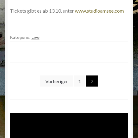
Tickets gibt es ab 13.10. unter
www.studioamsee.com
Kategorie:
Live
Seitennummerierung
Vorheriger
1
2
der
Beiträge