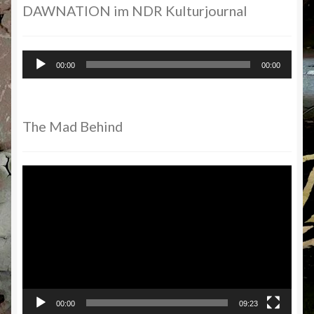
DAWNATION im NDR Kulturjournal
Audio-
00:00
00:00
Player
The Mad Behind
Video-
Player
00:00
09:23