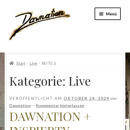
Zur
Zum
Menü
Navigation
Inhalt
springen
springen
Start
Start
Live
SEITE 2
Band
Kategorie:
Live
DataExperts
Geschichte
VERÖFFENTLICHT AM
OKTOBER 24, 2024
von
Dawnation
—
Kommentar hinterlassen
Impressum
DAWNATION +
Kasse