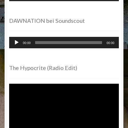
DAWNATION bei Soundscout
Audio-
00:00
00:00
Player
The Hypocrite (Radio Edit)
Video-
Player