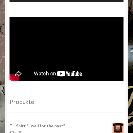
Produkte
T - Shirt "...well for the past"
€
25,00