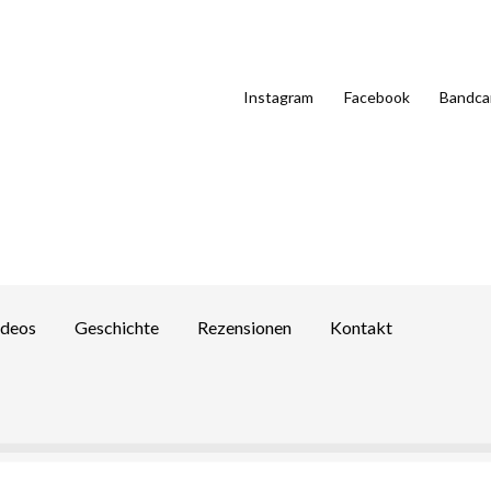
Instagram
Facebook
Bandc
ideos
Geschichte
Rezensionen
Kontakt
um
Kasse
Kontakt
Mein Konto
Rezensionen
Shop
Warenkorb