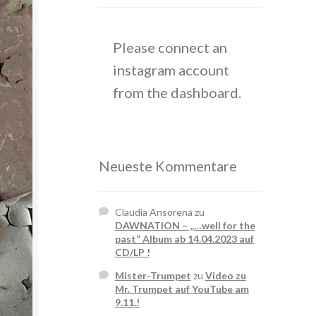
Please connect an
instagram account
from the dashboard.
Neueste Kommentare
Claudia Ansorena
zu
DAWNATION – „…well for the
past“ Album ab 14.04.2023 auf
CD/LP !
Mister-Trumpet
zu
Video zu
Mr. Trumpet auf YouTube am
9.11.!