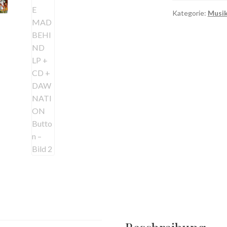
+
Kategorie:
Musi
CD
+
DAWNATION
Button
Menge