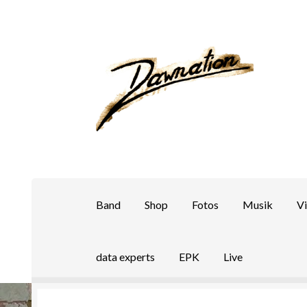
Zur
Zum
Navigation
Inhalt
springen
springen
Band
Shop
Fotos
Musik
V
data experts
EPK
Live
Start
Band
DataExperts
Geschichte
Impress