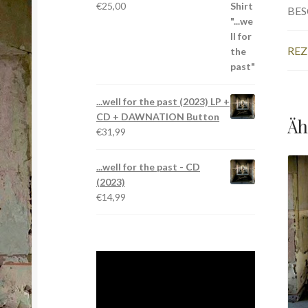
€
25,00
BE
REZ
...well for the past (2023) LP +
CD + DAWNATION Button
Äh
€
31,99
...well for the past - CD
(2023)
€
14,99