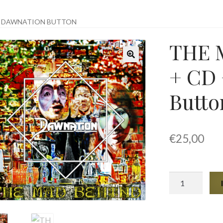
 + DAWNATION BUTTON
THE 
+ CD
🔍
Butto
€
25,00
THE
MAD
BEHIND
LP