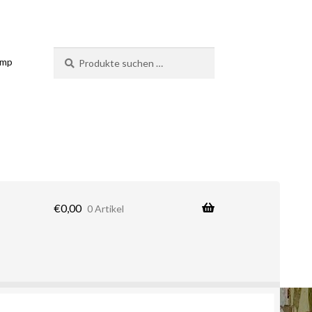
Suchen
Suchen
amp
nach:
€
0,00
0 Artikel