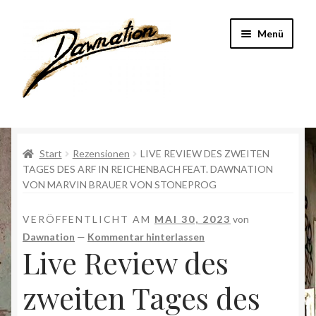
Zur
Zum
Menü
Navigation
Inhalt
springen
springen
Start
Start
Rezensionen
LIVE REVIEW DES ZWEITEN
Band
TAGES DES ARF IN REICHENBACH FEAT. DAWNATION
VON MARVIN BRAUER VON STONEPROG
DataExperts
VERÖFFENTLICHT AM
MAI 30, 2023
von
Geschichte
Dawnation
—
Kommentar hinterlassen
Live Review des
Impressum
zweiten Tages des
Kasse