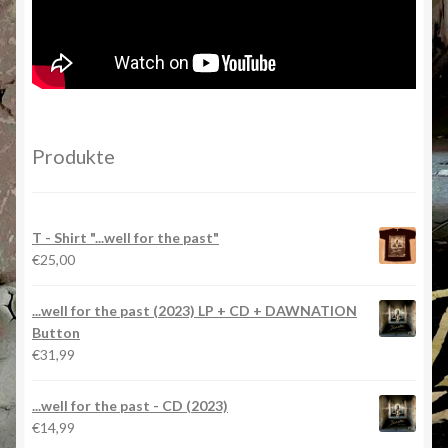
Produkte
T - Shirt "...well for the past"
€
25,00
...well for the past (2023) LP + CD + DAWNATION
Button
€
31,99
...well for the past - CD (2023)
€
14,99