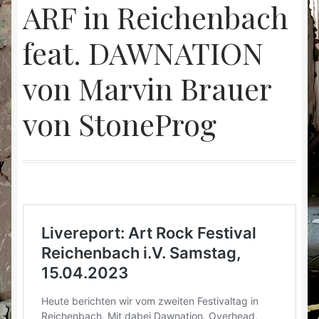
ARF in Reichenbach
Kontakt
feat. DAWNATION
Mein Konto
von Marvin Brauer
Rezensionen
von StoneProg
Shop
Warenkorb