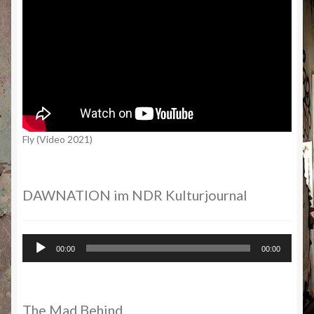
Fly (Video 2021)
DAWNATION im NDR Kulturjournal
Audio-
00:00
00:00
Player
The Mad Behind