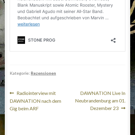
Kategorie:
Rezensionen
Beitragsnavigation
Vorheriger
Nächster
Radiointerview mit
DAWNATION Live In
Beitrag:
Beitrag:
Neubrandenburg am 01.
DAWNATION nach dem
Dezember 23
Gig beim ARF