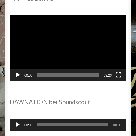
Video-
Player
00:00
09:23
DAWNATION bei Soundscout
Audio-
00:00
00:00
Player