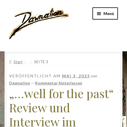
Zur
Zum
Menü
Navigation
Inhalt
springen
springen
Start
Start
SEITE 3
Band
VERÖFFENTLICHT AM
MAI 3, 2023
von
DataExperts
Dawnation
—
Kommentar hinterlassen
„…well for the past“
Geschichte
Review und
Impressum
Interview im
Kasse