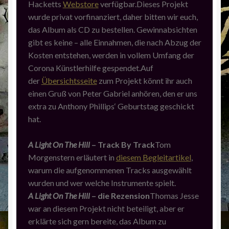
Hacketts
Webstore
verfügbar.Dieses Projekt
wurde privat vorfinanziert, daher bitten wir euch,
das Album als CD zu bestellen. Gewinnabsichten
gibt es keine – alle Einnahmen, die nach Abzug der
Kosten entstehen, werden in vollem Umfang der
Corona Künstlerhilfe gespendet.Auf
der
Übersichtsseite
zum Projekt könnt ihr auch
einen Gruß von Peter Gabriel anhören, den er uns
extra zu Anthony Phillips‘ Geburtstag geschickt
hat.
A Light On The Hill
– Track By Track
Tom
Morgenstern erläutert in
diesem Begleitartikel
,
warum die aufgenommenen Tracks ausgewählt
wurden und wer welche Instrumente spielt.
A Light On The Hill
– die Rezension
Thomas Jesse
war an diesem Projekt nicht beteiligt, aber er
erklärte sich gern bereite, das Album zu