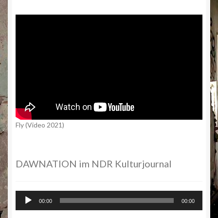
Fly (Video 2021)
DAWNATION im NDR Kulturjournal
Audio-
00:00
00:00
Player