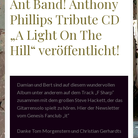
Ant Band! Anthony
Phillips Tribute CD
„A Light On The
Hill“ veröffentlicht!
Damian und Bert sind auf diesem wundervollen
Album unter anderem auf dem Track „F Sharp“
zusammen mit dem großen Steve Hackett, der das
Gitarrensolo spielt zu hören. Hier der Newsletter
vom Genesis Fanclub „it“
Danke Tom Morgenstern und Christian Gerhardts