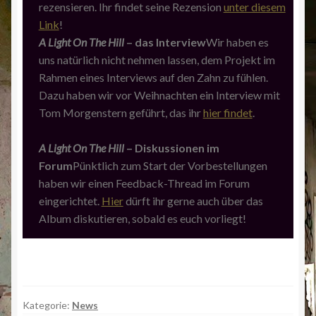
rezensieren. Ihr findet seine Rezension
unter diesem
Link
!
A Light On The Hill
– das Interview
Wir haben es
uns natürlich nicht nehmen lassen, dem Projekt im
Rahmen eines Interviews auf den Zahn zu fühlen.
Dazu haben wir vor Weihnachten ein Interview mit
Tom Morgenstern geführt, das ihr
hier findet
.
A Light On The Hill
– Diskussionen im
Forum
Pünktlich zum Start der Vorbestellungen
haben wir einen Feedback-Thread im Forum
eingerichtet.
Hier
dürft ihr gerne auch über das
Album diskutieren, sobald es euch vorliegt!
Kategorie:
News