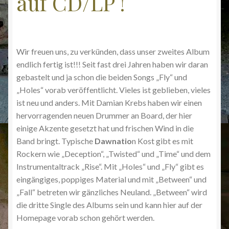
auf CD/LP !
Wir freuen uns, zu verkünden, dass unser zweites Album
endlich fertig ist!!! Seit fast drei Jahren haben wir daran
gebastelt und ja schon die beiden Songs „Fly“ und
„Holes“ vorab veröffentlicht. Vieles ist geblieben, vieles
ist neu und anders. Mit Damian Krebs haben wir einen
hervorragenden neuen Drummer an Board, der hier
einige Akzente gesetzt hat und frischen Wind in die
Band bringt. Typische
Dawnatio
n Kost gibt es mit
Rockern wie „Deception“, „Twisted“ und „Time“ und dem
Instrumentaltrack „Rise“. Mit „Holes“ und „Fly“ gibt es
eingängiges, poppiges Material und mit „Between“ und
„Fall“ betreten wir gänzliches Neuland. „Between“ wird
die dritte Single des Albums sein und kann hier auf der
Homepage vorab schon gehört werden.