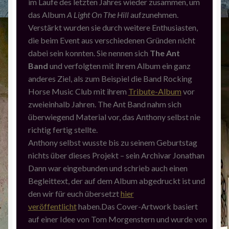
im Laufe des letzten Jahres wieder zusammen, um
das Album
A Light On The Hill
aufzunehmen.
Verstärkt wurden sie durch weitere Enthusiasten,
die beim Event aus verschiedenen Gründen nicht
dabei sein konnten. Sie nennen sich
The Ant
Band
und verfolgten mit ihrem Album ein ganz
anderes Ziel, als zum Beispiel die Band Rocking
Horse Music Club mit ihrem
Tribute-Album
vor
zweieinhalb Jahren. The Ant Band nahm sich
überwiegend Material vor, das Anthony selbst nie
richtig fertig stellte.
Anthony selbst wusste bis zu seinem Geburtstag
nichts über dieses Projekt – sein Archivar Jonathan
Dann war eingebunden und schrieb auch einen
Begleittext, der auf dem Album abgedruckt ist und
den wir für euch übersetzt
hier
veröffentlicht
haben.Das Cover-Artwork basiert
auf einer Idee von Tom Morgenstern und wurde von