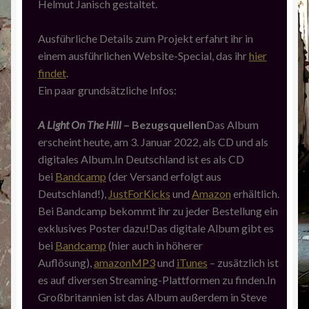
Helmut Janisch gestaltet.
Ausführliche Details zum Projekt erfahrt ihr in
einem ausführlichen Website-Special, das ihr
hier
findet
.
Ein paar grundsätzliche Infos:
A Light On The Hill
– Bezugsquellen
Das Album
erscheint heute, am 3. Januar 2022, als CD und als
digitales Album.In Deutschland ist es als CD
bei
Bandcamp
(der Versand erfolgt aus
Deutschland!),
JustForKicks
und
Amazon
erhältlich.
Bei Bandcamp bekommt ihr zu jeder Bestellung ein
exklusives Poster dazu!Das digitale Album gibt es
bei
Bandcamp
(hier auch in höherer
Auflösung),
amazonMP3
und
iTunes
– zusätzlich ist
es auf diversen Streaming-Plattformen zu finden.In
Großbritannien ist das Album außerdem in Steve