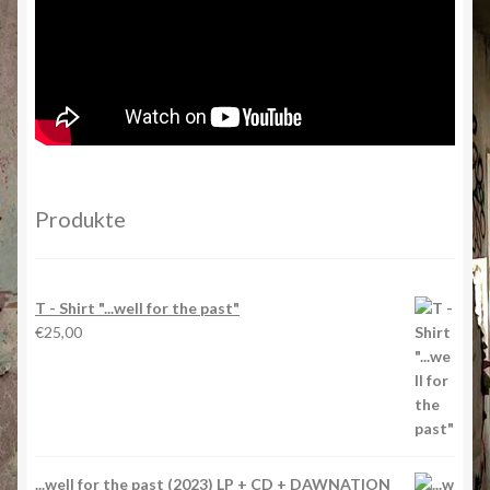
Produkte
T - Shirt "...well for the past"
€
25,00
...well for the past (2023) LP + CD + DAWNATION