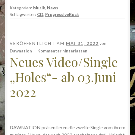
Kategorien:
Musik
,
News
Schlagwörter:
CD
,
ProgressiveRock
VERÖFFENTLICHT AM
MAI 31, 2022
von
Dawnation
—
Kommentar hinterlassen
Neues Video/Single
„Holes“- ab 03.Juni
2022
DAWNATION präsentieren die zweite Single vom ihrem
zweiten Album, das noch 2022 erscheinen wird. „Kriecht