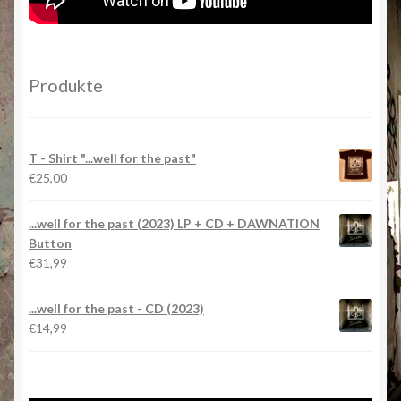
Produkte
T - Shirt "...well for the past"
€
25,00
...well for the past (2023) LP + CD + DAWNATION
Button
€
31,99
...well for the past - CD (2023)
€
14,99