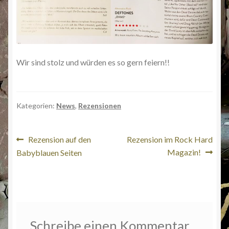
Wir sind stolz und würden es so gern feiern!!
Kategorien:
News
,
Rezensionen
Beitragsnavigation
Vorheriger
Nächster
Rezension auf den
Rezension im Rock Hard
Beitrag:
Beitrag:
Magazin!
Babyblauen Seiten
Schreibe einen Kommentar