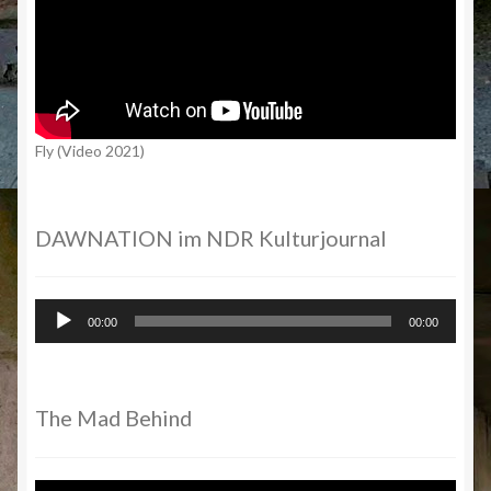
Fly (Video 2021)
DAWNATION im NDR Kulturjournal
Audio-
00:00
00:00
Player
The Mad Behind
Video-