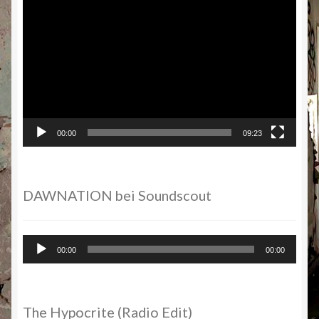
Player
00:00
09:23
DAWNATION bei Soundscout
Audio-
00:00
00:00
Player
The Hypocrite (Radio Edit)