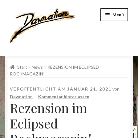
Zur
Zum
Menü
Navigation
Inhalt
springen
springen
Start
Start
News
REZENSION IM ECLIPSED
Band
ROCKMAGAZIN!
DataExperts
VERÖFFENTLICHT AM
JANUAR 21, 2021
von
Dawnation
—
Kommentar hinterlassen
Geschichte
Rezension im
Impressum
Eclipsed
Kasse